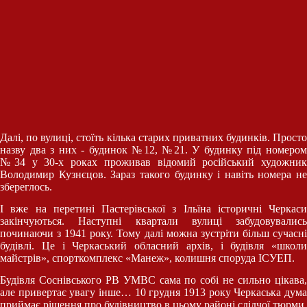
Далі, по вулиці, стоїть кілька старих приватних будинків. Просто
назву два з них - будинок №12, №21. У будинку під номером
№34 у 30-х роках проживав відомий російський художник
Володимир Кузнєцов. Зараз такого будинку і навіть номера не
збереглось.
І вже на перетині Пастерівської з Ільїна історичні Черкаси
закінчуються. Наступні квартали вулиці забудовувались
починаючи з 1941 року. Тому далі можна зустріти більш сучасні
будівлі. Це і Черкаський обласний архів, і будівля «школи
майстрів», спорткомплекс «Манеж», колишня споруда ІСУЕП.
Будівля Соснівського РВ УМВС сама по собі не сильно цікава,
але привертає увагу інше… 10 грудня 1913 року Черкаська дума
приймає рішення про будівництво в цьому районі слідчої тюрми.