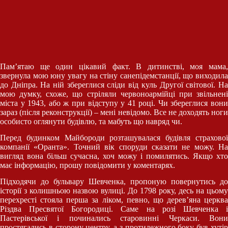
Пам’ятаю ще один цікавий факт. В дитинстві, моя мама,
звернула мою юну увагу на стіну санепідемстанції, що виходила
до Дніпра. На ній збереглися сліди від куль Другої світової. На
мою думку, схоже, що стріляли червоноармійці при звільнені
міста у 1943, або ж при відступу у 41 році. Чи збереглися вони
зараз (після реконструкції) – мені невідомо. Все не доходять ноги
особисто оглянути будівлю, та мабуть що навряд чи.
Перед будинком Майбороди розташувалася будівля страхової
компанії «Оранта». Точний вік споруди сказати не можу. На
вигляд вона більш сучасна, хоч можу і помилятись. Якщо хто
має інформацію, прошу повідомити у коментарях.
Підходячи до бульвару Шевченка, пропоную повернутись до
історії з колишньою назвою вулиці. До 1798 року, десь на цьому
перехресті стояла перша за ліком, певно, що дерев’яна церква
Різдва Пресвятої Богородиці. Саме на розі Шевченка і
Пастерівської і починались старовинні Черкаси. Вони
простягались в сторону центру, а з протилежного боку був хутір