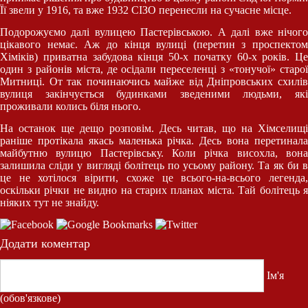
Її звели у 1916, та вже 1932 СІЗО перенесли на сучасне місце.
Подорожуємо далі вулицею Пастерівською. А далі вже нічого
цікавого немає. Аж до кінця вулиці (перетин з проспектом
Хіміків) приватна забудова кінця 50-х початку 60-х років. Це
один з районів міста, де осідали переселенці з «тонучої» старої
Митниці. От так починаючись майже від Дніпровських схилів
вулиця закінчується будинками зведеними людьми, які
проживали колись біля нього.
На останок ще дещо розповім. Десь читав, що на Хімселищі
раніше протікала якась маленька річка. Десь вона перетинала
майбутню вулицю Пастерівську. Коли річка висохла, вона
залишила сліди у вигляді болітець по усьому району. Та як би в
це не хотілося вірити, схоже це всього-на-всього легенда,
оскільки річки не видно на старих планах міста. Тай болітець я
ніяких тут не знайду.
Додати коментар
Ім'я
(обов'язкове)