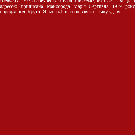
Шевченка 297 (перехрестя з Рози Люксембург) і от… За цією
адресою приписана Майборода Марія Сергіївна 1919 року
народження. Круто! Я навіть і не сподівався на таку удачу.