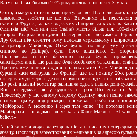
Ватутіна, і вже близько 1975 року досягла проспекту Хіміків.
Сотні, а мабуть і тисячі разів прогулювався Пастерівською, та не
відмовлюсь зробити це ще раз. Вирушимо від перехрестя з
вулицею Фрунзе, майже від самих Дніпровських схилів. Багато
будинків цієї частини (до Ільїна) мають більш ніж 100-річну
історію. Квартал від вулиці Пастерівської і до самого Чорного
Яру більш ніж століття тому належав черкаському підприємцю
та грабарю Майбороді. Отже будівлі по ліву руку (стоячи
спиною до Дніпра), були його власністю. Зі сторони
Пастерівської із них збереглись тільки будівлі приміщень
санепідемстанції, що раніше були особняком та колишні стайні.
Про них вже йшлося в одній з наших статей. Сам Майборода в
буремні часи емігрував до Франції, але на початку 20-х років
повернувся до Черкас, де його і було вбито під час пограбування.
До речі, цікавий коментар залишила одна з наших дописувачів.
Вона стверджує, що у будинку на розі Шевченка та Рози
Люксембург, у ще одному старому будинку, який певно також
належав цьому підприємцю, проживала сім’я на прізвище
Майборода. А можливо і зараз там живе. Чи потомки вони
Майбороди – невідомо, але як казав Фокс Малдер – «I want to
believe».
А цей запис я додав через день після написання попереднього
абзацу. Проглянув зареєстрованих мешканців за адресою бульвар