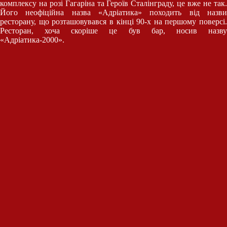
комплексу на розі Гагаріна та Героїв Сталінграду, це вже не так.
Його неофіційна назва «Адріатика» походить від назви
ресторану, що розташовувався в кінці 90-х на першому поверсі.
Ресторан, хоча скоріше це був бар, носив назву
«Адріатика-2000».