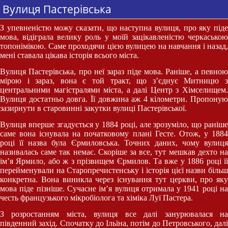
Вулиця Пастерівська
З упевненістю можу сказати, що наступна вулиця, про яку піде
мова, відіграла велику роль у моїй зацікавленістю черкаською
топонімікою. Саме проходячи цією вулицею на навчання і назад,
мені ставала цікава історія всього міста.
Вулиця Пастерівська, про неї зараз піде мова. Раніше, а певною
мірою і зараз, вона є той тракт, що з’єднує Митницю з
центральними магістралями міста, а далі Центр з Хімселищем.
Вулиця достатньо довга. Її довжина аж 4 кілометри. Пропоную
зазирнути в старовинні закутки вулиці Пастерівської.
Вулиця вперше згадується у 1884 році, але зрозуміло, що раніше
саме вона існувала на початковому плані Гесте. Отож, у 1884
році її назва була Єрмиловська. Точних даних, чому вулиця
називалась саме так немає. Скоріше за все, тут мешкав дехто на
ім’я Ярмило, або ж з прізвищем Єрмилов. Та вже у 1886 році її
перейменували на Старопречистенську і історія цієї назви більш
конкретна. Вона виникла через існування тут церкви, про яку
мова піде пізніше. Сучасне ім’я вулиця отримала у 1941 році на
честь французького мікробіолога та хіміка Луї Пастера.
З розростанням міста, вулиця все далі занурювалася на
південний захід. Спочатку до Ільїна, потім до Петровського, далі