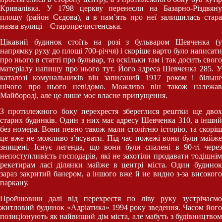
Кривалівка. У 1798 церкву перенесли на Базарно-Різдвяну
площу (район Сєдова), а в пам’ять про неї залишилась стара
назва вулиці – Старопречистенська.
Цікавий будинок стоїть на розі з бульваром Шевченка (у
напрямку руху до площі 700-річчя) і скоріше варто було написати
про нього в статті про бульвар, та оскільки там і так досить свого
матеріалу напишу про нього тут. Його адреса Шевченка 285. У
каталозі комунальників він записаний 1917 роком і більше
нічого про нього невідомо. Можливо він також належав
Майбороді, але це лише моє власне припущення.
З протилежного боку перехрестя збереглися рештки ще двох
старих будинків. Один з них має адресу Шевченка 310, а інший
без номера. Вони певно також мали столітню історію, та скоріш
це вже не можливо з’ясувати. Під час пожежі вони були майже
знищені. Існує легенда, що вони були спалені в 90-ті через
непоступливість господарів, які не захотіли продавати тодішнім
рекетирам ласі ділянки майже в центрі міста. Один будинок
зараз закритий банером, а іншого вже й не видно з-за високого
паркану.
Пройшовши далі від перехрестя по ліву руку зустрічаємо
житловий будинок «Адріатика» 1994 року зведення. Часом його
позиціонують як найвищий дім міста, але мабуть з будівництвом