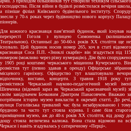
армії. З приходом більшовиків тут створили технікум сільського
господарства. Після війни в будівлі розмістилася вечірня школа,
а пізніше філіал Київського будівельного інституту. Споруду
знесли у 70-х роках через будівництво нового корпусу Палацу
піонерів.
Для кожного краєзнавця пам’ятний будинок, який існував на
перехресті Гоголя з вулицею Симоненка (колишньою
Театральною). Останньої до 50-60-х років ХХ століття ще не
існувало. Цей будинок носив номер 265, хоч в статі відомого
краєзнавця Соса П.П. «Зниклі скарби» він згадується під 115
номером (можливо через різну нумерацію). Дім було споруджено
у 1905 році коштами черкаського міщанина Кучерського. Він
розмістив тут (певно здавав в оренду) Офіцерське зібрання
місцевого гарнізону. Офіцерство тут влаштовувало вечори
відпочинку, вистави, концерти. З травня 1918 року тут
розмістився Черкаський науково-педагогічний музей імені
Шевченка (відомий зараз як Черкаський краєзнавчий музей) зі
своїм завідувачем Бочковим Дмитром Панасовчем. Вважаю за
потрібним історію музею викласти в окремій статті. До речі,
вулиця Гоголівська тривалий час була незабрукованою і тому
брудною та часто тут стояла курива. І саме біля старого
приміщення музею, аж до 40-х років ХХ століття, від дощу до
дощу стояла величезна калюжа. Вона стала відомою на всі
Черкаси і навіть згадувалась у сатиричному «Перці».