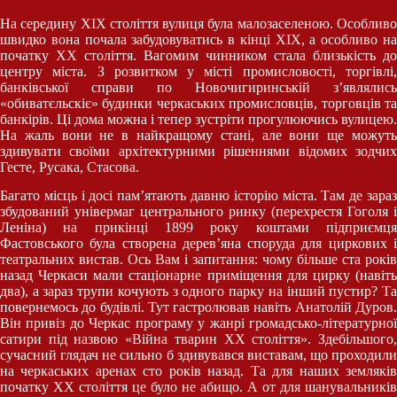
На середину ХІХ століття вулиця була малозаселеною. Особливо
швидко вона почала забудовуватись в кінці ХІХ, а особливо на
початку ХХ століття. Вагомим чинником стала близькість до
центру міста. З розвитком у місті промисловості, торгівлі,
банківської справи по Новочигиринській з’являлись
«обиватєльскіє» будинки черкаських промисловців, торговців та
банкірів. Ці дома можна і тепер зустріти прогулюючись вулицею.
На жаль вони не в найкращому стані, але вони ще можуть
здивувати своїми архітектурними рішеннями відомих зодчих
Гесте, Русака, Стасова.
Багато місць і досі пам’ятають давню історію міста. Там де зараз
збудований універмаг центрального ринку (перехрестя Гоголя і
Леніна) на прикінці 1899 року коштами підприємця
Фастовського була створена дерев’яна споруда для циркових і
театральних вистав. Ось Вам і запитання: чому більше ста років
назад Черкаси мали стаціонарне приміщення для цирку (навіть
два), а зараз трупи кочують з одного парку на інший пустир? Та
повернемось до будівлі. Тут гастролював навіть Анатолій Дуров.
Він привіз до Черкас програму у жанрі громадсько-літературної
сатири під назвою «Війна тварин ХХ століття». Здебільшого,
сучасний глядач не сильно б здивувався виставам, що проходили
на черкаських аренах сто років назад. Та для наших земляків
початку ХХ століття це було не абищо. А от для шанувальників