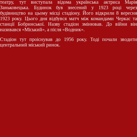
театру, тут виступала відома українська актриса Марія
Заньковецька. Будинок був знесений у 1923 році через
будівництво на цьому місці стадіону. Його відкрили 8 вересня
1923 року. Цього дня відбувся матч між командами Черкас та
станції Бобринської. Назву стадіон змінював. До війни він
називався «Міський», а після «Водник».
Стадіон тут проіснував до 1956 року. Тоді почали зводити
центральний міський ринок.