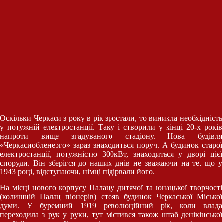
Оскільки Черкаси з року в рік зростали, то виникла необхідність
у потужній електростанції. Таку і створили у кінці 20-х років
напроти вище згадуваного стадіону. Нова будівля
«Черкасиобленерго» зараз знаходиться поруч. А будинок старої
електростанції, потужністю 300кВт, знаходиться у дворі цієї
споруди. Він зберігся до наших днів не зважаючи на те, що у
1943 році, відступаючи, німці підірвали його.
На місці нового корпусу Палацу дитячої та юнацької творчості
(колишній Палац піонерів) стояв будинок Черкаської Міської
думи. У буремний 1919 революційний рік, коли влада
переходила з рук у руки, тут містився також штаб денікінської