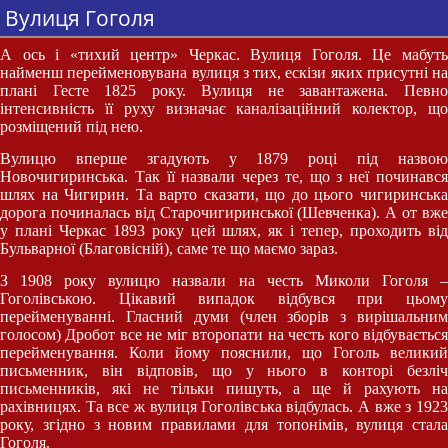
Вулиця Гоголя
А ось і «тихий центр» Черкас. Вулиця Гоголя. Це мабуть
найменш перейменовувана вулиця з тих, ескізи яких присутні на
плані Гесте 1825 року. Вулиця не завантажена. Певно
інтенсивність її руху визначає каналізаційний колектор, що
розміщений під нею.
Вулицю вперше згадують у 1879 році під назвою
Новочигиринська. Так її назвали через те, що з неї починався
шлях на Чигирин. Та варто сказати, що до цього чигиринська
дорога починалась від Старочигиринської (Шевченка). А от вже
у плані Черкас 1893 року цей шлях, як і тепер, проходить від
Бульварної (Благовісній), саме те що маємо зараз.
З 1908 року вулицю назвали на честь Миколи Гоголя –
Гоголівською. Цікавий випадок відбувся при цьому
перейменуванні. Гласний думи (член зборів з вирішальним
голосом) Дробот все не міг второпати на честь кого відбувається
перейменування. Коли йому пояснили, що Гоголь великий
письменник, він відповів, що у нього в конторі безліч
письменників, які не тільки пишуть, а ще й рахують на
рахівницях. Та все ж вулиця Гоголівська відбулась. А вже з 1923
року, згідно з новим правилами для топонімів, вулиця стала
Гоголя.